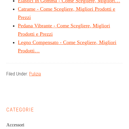
Elastici in Gomma - Come Scegliere, Migliori…
Catrame - Come Scegliere, Migliori Prodotti e
Prezzi
Pedana Vibrante - Come Scegliere, Migliori
Prodotti e Prezzi
Legno Compensato - Come Scegliere, Migliori
Prodotti…
Filed Under:
Pulizia
Primary
CATEGORIE
Sidebar
Accessori