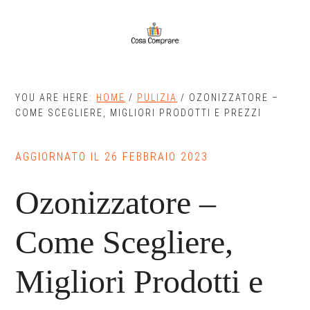
Skip
Skip
to
to
main
primary
content
sidebar
YOU ARE HERE:
HOME
/
PULIZIA
/
OZONIZZATORE –
COME SCEGLIERE, MIGLIORI PRODOTTI E PREZZI
AGGIORNATO IL
26 FEBBRAIO 2023
Ozonizzatore –
Come Scegliere,
Migliori Prodotti e