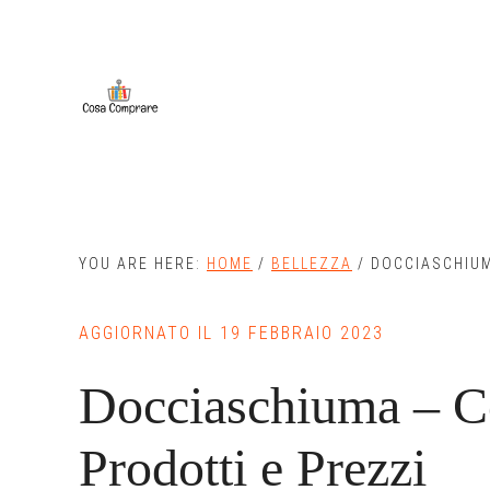
Skip
Skip
to
to
main
primary
content
sidebar
YOU ARE HERE:
HOME
/
BELLEZZA
/
DOCCIASCHIUMA
AGGIORNATO IL
19 FEBBRAIO 2023
Docciaschiuma – Co
Prodotti e Prezzi