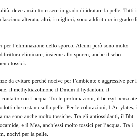
ità, deve anzitutto essere in grado di idratare la pelle. Tutti i
lasciano alterata, altri, i migliori, sono addirittura in grado d
ari per l’eliminazione dello sporco. Alcuni però sono molto
dirittura eliminare, insieme allo sporco, anche il sebo
eno tossici.
nze da evitare perché nocive per l’ambiente e aggressive per l
none, il methyltiazolinone il Dmdm il hydantoin, il
a contatto con l’acqua. Tra le profumazioni, il benzyl benzoate
dotti che restano sulla pelle. Per le colorazioni, l’Acrylates, 
a ma sono anche molto tossiche. Tra gli antiossidanti, il Bht
ocamide, e il Mea, anch’essi molto tossici per l’acqua. Tra i
m, nocivi per la pelle.