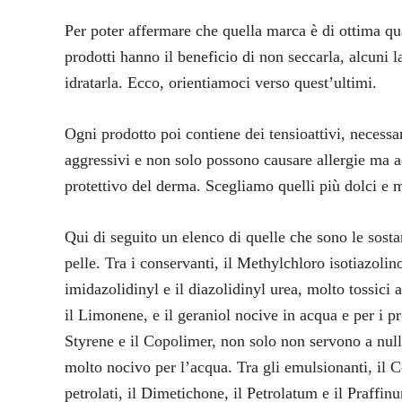
Per poter affermare che quella marca è di ottima qual
prodotti hanno il beneficio di non seccarla, alcuni la 
idratarla. Ecco, orientiamoci verso quest’ultimi.
Ogni prodotto poi contiene dei tensioattivi, necess
aggressivi e non solo possono causare allergie ma ad
protettivo del derma. Scegliamo quelli più dolci e m
Qui di seguito un elenco di quelle che sono le sosta
pelle. Tra i conservanti, il Methylchloro isotiazoli
imidazolidinyl e il diazolidinyl urea, molto tossici 
il Limonene, e il geraniol nocive in acqua e per i pro
Styrene e il Copolimer, non solo non servono a null
molto nocivo per l’acqua. Tra gli emulsionanti, il C
petrolati, il Dimetichone, il Petrolatum e il Praffinu