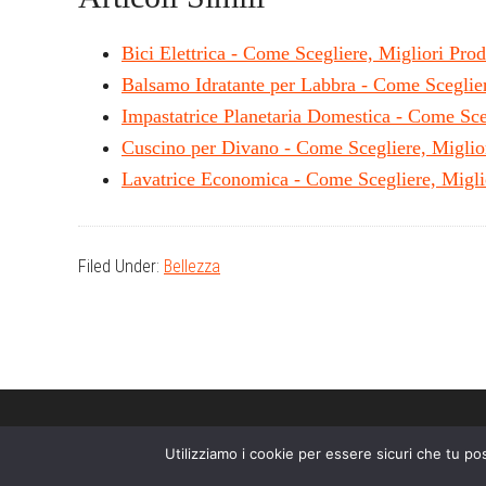
Bici Elettrica - Come Scegliere, Migliori Prod
Balsamo Idratante per Labbra - Come Scegli
Impastatrice Planetaria Domestica - Come Sc
Cuscino per Divano - Come Scegliere, Migli
Lavatrice Economica - Come Scegliere, Migl
Filed Under:
Bellezza
Utilizziamo i cookie per essere sicuri che tu po
Il sito partecipa a programmi di affiliazione come il Programma Affi
sito Amazon.it. In qualità di Affiliato Amazon, il presente sito rice