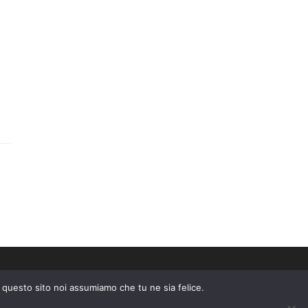
e questo sito noi assumiamo che tu ne sia felice.
epire una commissione pubblicitaria pubblicizzando e fornendo link al