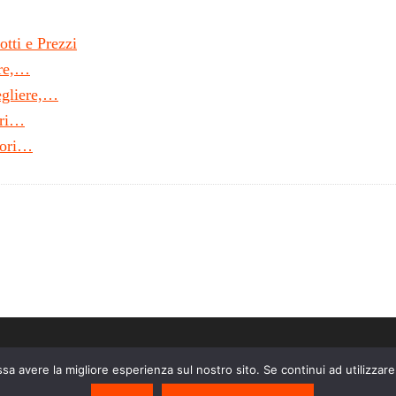
otti e Prezzi
ere,…
egliere,…
ori…
iori…
ssa avere la migliore esperienza sul nostro sito. Se continui ad utilizzar
liazione Amazon EU, un programma di affiliazione che permette ai siti web di perc
ve un guadagno per ciascun acquisto idoneo.