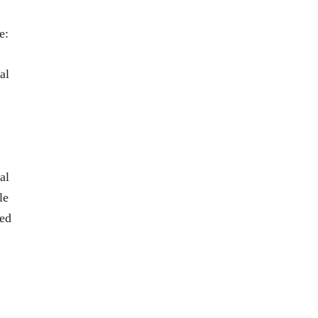
e:
al
al
le
 ed