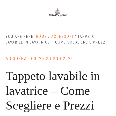
Skip
Skip
to
to
main
primary
content
sidebar
YOU ARE HERE:
HOME
/
ACCESSORI
/
TAPPETO
LAVABILE IN LAVATRICE – COME SCEGLIERE E PREZZI
AGGIORNATO IL
25 GIUGNO 2024
Tappeto lavabile in
lavatrice – Come
Scegliere e Prezzi