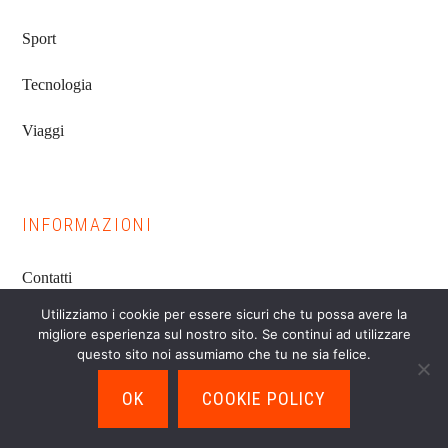
Sport
Tecnologia
Viaggi
INFORMAZIONI
Contatti
Utilizziamo i cookie per essere sicuri che tu possa avere la
Cookie Policy
migliore esperienza sul nostro sito. Se continui ad utilizzare
questo sito noi assumiamo che tu ne sia felice.
Privacy
OK
COOKIE POLICY