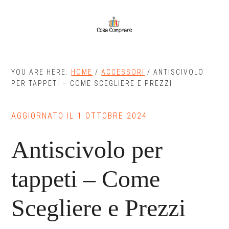
Skip
Skip
to
to
main
primary
content
sidebar
YOU ARE HERE:
HOME
/
ACCESSORI
/
ANTISCIVOLO
PER TAPPETI – COME SCEGLIERE E PREZZI
AGGIORNATO IL
1 OTTOBRE 2024
Antiscivolo per
tappeti – Come
Scegliere e Prezzi