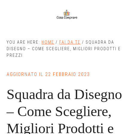
Skip
Skip
to
to
main
primary
content
sidebar
YOU ARE HERE:
HOME
/
FAI DA TE
/
SQUADRA DA
DISEGNO – COME SCEGLIERE, MIGLIORI PRODOTTI E
PREZZI
AGGIORNATO IL
22 FEBBRAIO 2023
Squadra da Disegno
– Come Scegliere,
Migliori Prodotti e