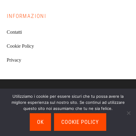
INFORMAZIONI
Contatti
Cookie Policy
Privacy
Utilizziamo i cookie per essere sicuri che tu possa avere la
Il sito partecipa a programmi di affiliazione come il Programma
migliore esperienza sul nostro sito. Se continui ad utilizzare
Affiliazione Amazon EU, un programma di affiliazione che permette ai siti
web di percepire una commissione pubblicitaria pubblicizzando e
questo sito noi assumiamo che tu ne sia felice.
fornendo link al sito Amazon.it. In qualità di Affiliato Amazon, il presente
sito riceve un guadagno per ciascun acquisto idoneo.
OK
COOKIE POLICY