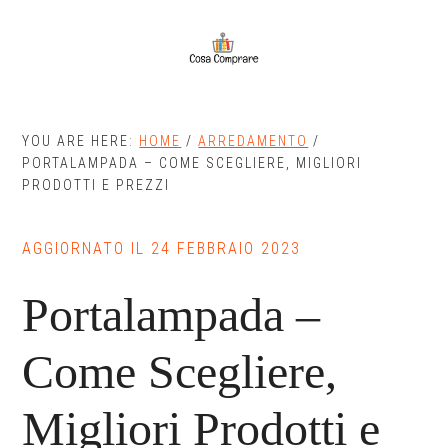
Skip
Skip
to
to
main
primary
content
sidebar
YOU ARE HERE:
HOME
/
ARREDAMENTO
/
PORTALAMPADA – COME SCEGLIERE, MIGLIORI
PRODOTTI E PREZZI
AGGIORNATO IL
24 FEBBRAIO 2023
Portalampada –
Come Scegliere,
Migliori Prodotti e