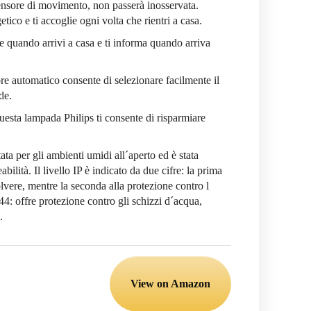
ensore di movimento, non passerà inosservata.
ico e ti accoglie ogni volta che rientri a casa.
e quando arrivi a casa e ti informa quando arriva
e automatico consente di selezionare facilmente il
de.
 questa lampada Philips ti consente di risparmiare
ata per gli ambienti umidi all´aperto ed è stata
bilità. Il livello IP è indicato da due cifre: la prima
polvere, mentre la seconda alla protezione contro l
4: offre protezione contro gli schizzi d´acqua,
.
View on Amazon