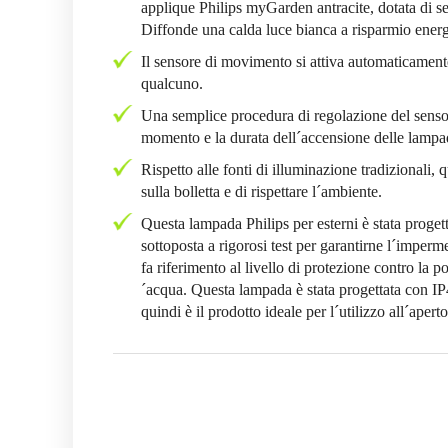
applique Philips myGarden antracite, dotata di s
Diffonde una calda luce bianca a risparmio energet
Il sensore di movimento si attiva automaticament
qualcuno.
Una semplice procedura di regolazione del sensor
momento e la durata dell´accensione delle lampa
Rispetto alle fonti di illuminazione tradizionali,
sulla bolletta e di rispettare l´ambiente.
Questa lampada Philips per esterni è stata progett
sottoposta a rigorosi test per garantirne l´impermea
fa riferimento al livello di protezione contro la 
´acqua. Questa lampada è stata progettata con IP4
quindi è il prodotto ideale per l´utilizzo all´aperto