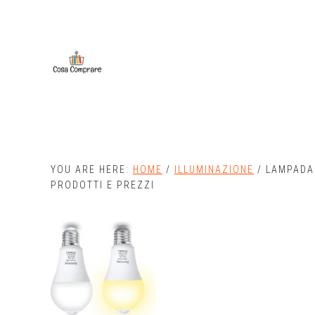
Skip
Skip
to
to
main
primary
content
sidebar
YOU ARE HERE:
HOME
/
ILLUMINAZIONE
/
LAMPADA 
PRODOTTI E PREZZI