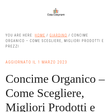
Skip
Skip
to
to
main
primary
content
sidebar
YOU ARE HERE:
HOME
/
GIARDINO
/
CONCIME
ORGANICO – COME SCEGLIERE, MIGLIORI PRODOTTI E
PREZZI
AGGIORNATO IL
1 MARZO 2023
Concime Organico –
Come Scegliere,
Migliori Prodotti e