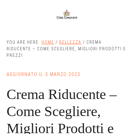
Skip
Skip
to
to
main
primary
content
sidebar
YOU ARE HERE:
HOME
/
BELLEZZA
/
CREMA
RIDUCENTE – COME SCEGLIERE, MIGLIORI PRODOTTI E
PREZZI
AGGIORNATO IL
3 MARZO 2023
Crema Riducente –
Come Scegliere,
Migliori Prodotti e