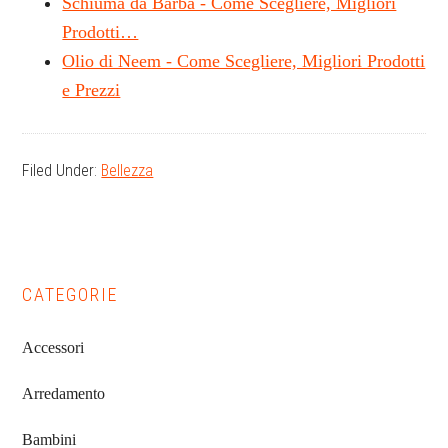
Schiuma da Barba - Come Scegliere, Migliori
Prodotti…
Olio di Neem - Come Scegliere, Migliori Prodotti
e Prezzi
Filed Under:
Bellezza
Primary
CATEGORIE
Sidebar
Accessori
Arredamento
Bambini