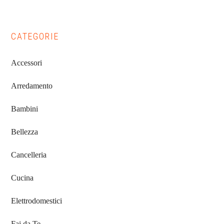
Primary
CATEGORIE
Sidebar
Accessori
Arredamento
Bambini
Bellezza
Cancelleria
Cucina
Elettrodomestici
Fai da Te