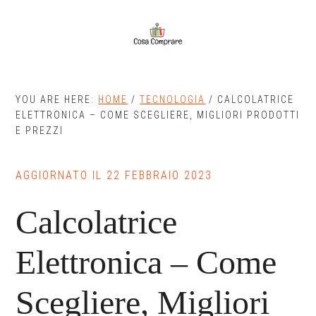
Skip
Skip
to
to
main
primary
content
sidebar
YOU ARE HERE:
HOME
/
TECNOLOGIA
/
CALCOLATRICE
ELETTRONICA – COME SCEGLIERE, MIGLIORI PRODOTTI
E PREZZI
AGGIORNATO IL
22 FEBBRAIO 2023
Calcolatrice
Elettronica – Come
Scegliere, Migliori