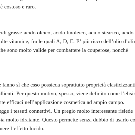
è costoso e raro.
di grassi: acido oleico, acido linoleico, acido stearico, acido
te vitamine, fra le quali A, D, E. E’ più ricco dell’olio d’oli
e che sono molto valide per combattere la couperose, nonché
fanno sì che esso possieda soprattutto proprietà elasticizzanti
llienti. Per questo motivo, spesso, viene definito come l’elisi
ente efficaci nell’applicazione cosmetica ad ampio campo.
egge i tessuti connettivi. Un pregio molto interessante risiede
sia molto idratante. Questo permette senza dubbio di usarlo c
mere l’effetto lucido.