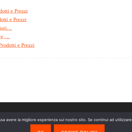
otti e Prezzi
otti e Prezzi
liori…
ere,…
rodotti e Prezzi
ssa avere la migliore esperienza sul nostro sito. Se continui ad utilizzar
liazione Amazon EU, un programma di affiliazione che permette ai siti web di perc
ve un guadagno per ciascun acquisto idoneo.