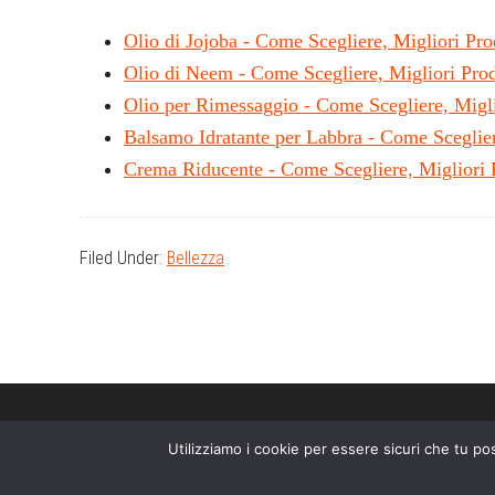
Olio di Jojoba - Come Scegliere, Migliori Prod
Olio di Neem - Come Scegliere, Migliori Prod
Olio per Rimessaggio - Come Scegliere, Mig
Balsamo Idratante per Labbra - Come Scegli
Crema Riducente - Come Scegliere, Migliori P
Filed Under:
Bellezza
Utilizziamo i cookie per essere sicuri che tu po
Il sito partecipa a programmi di affiliazione come il Programma Affi
sito Amazon.it. In qualità di Affiliato Amazon, il presente sito rice