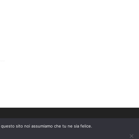
e questo sito noi assumiamo che tu ne sia felice.
epire una commissione pubblicitaria pubblicizzando e fornendo link al