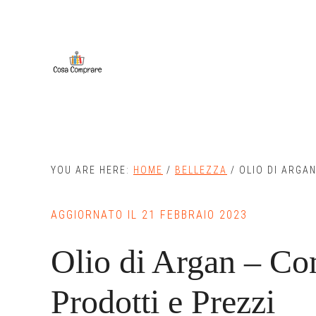
Skip
Skip
to
to
main
primary
content
sidebar
YOU ARE HERE:
HOME
/
BELLEZZA
/
OLIO DI ARGAN
AGGIORNATO IL
21 FEBBRAIO 2023
Olio di Argan – Co
Prodotti e Prezzi