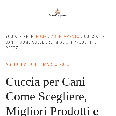
Skip
Skip
to
to
main
primary
content
sidebar
YOU ARE HERE:
HOME
/
ARREDAMENTO
/
CUCCIA PER
CANI – COME SCEGLIERE, MIGLIORI PRODOTTI E
PREZZI
AGGIORNATO IL
1 MARZO 2023
Cuccia per Cani –
Come Scegliere,
Migliori Prodotti e