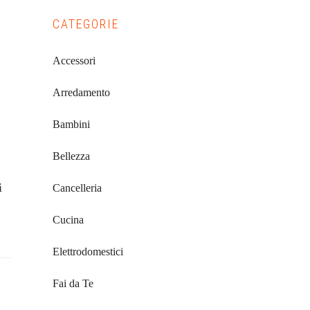
Primary
CATEGORIE
Sidebar
Accessori
Arredamento
Bambini
Bellezza
i
Cancelleria
Cucina
Elettrodomestici
Fai da Te