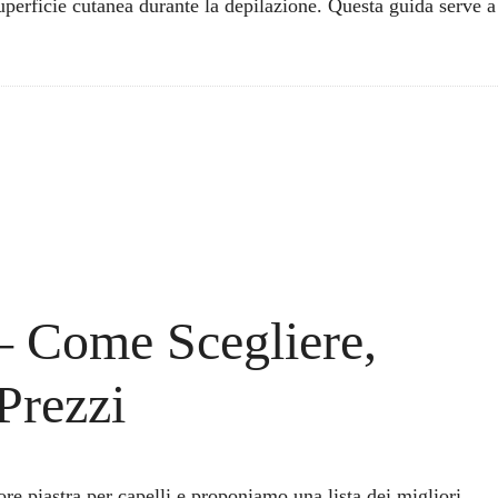
uperficie cutanea durante la depilazione. Questa guida serve a
 – Come Scegliere,
 Prezzi
re piastra per capelli e proponiamo una lista dei migliori