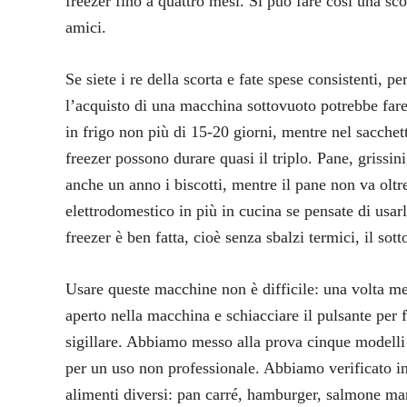
freezer fino a quattro mesi. Si può fare così una scor
amici.
Se siete i re della scorta e fate spese consistenti, 
l’acquisto di una macchina sottovuoto potrebbe fare
in frigo non più di 15-20 giorni, mentre nel sacchet
freezer possono durare quasi il triplo. Pane, grissin
anche un anno i biscotti, mentre il pane non va oltr
elettrodomestico in più in cucina se pensate di usar
freezer è ben fatta, cioè senza sbalzi termici, il sot
Usare queste macchine non è difficile: una volta mes
aperto nella macchina e schiacciare il pulsante per f
sigillare. Abbiamo messo alla prova cinque modelli d
per un uso non professionale. Abbiamo verificato in
alimenti diversi: pan carré, hamburger, salmone mari