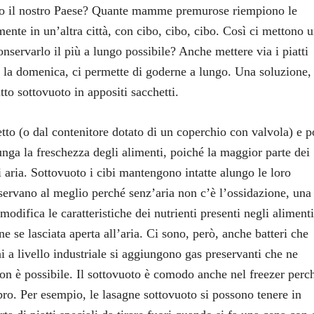
olmo il nostro Paese? Quante mamme premurose riempiono le
mente in un’altra città, con cibo, cibo, cibo. Così ci mettono 
nservarlo il più a lungo possibile? Anche mettere via i piatti
i la domenica, ci permette di goderne a lungo. Una soluzione,
utto sottovuoto in appositi sacchetti.
to (o dal contenitore dotato di un coperchio con valvola) e p
unga la freschezza degli alimenti, poiché la maggior parte dei
i aria. Sottovuoto i cibi mantengono intatte alungo le loro
nservano al meglio perché senz’aria non c’è l’ossidazione, una
modifica le caratteristiche dei nutrienti presenti negli alimenti
se lasciata aperta all’aria. Ci sono, però, anche batteri che
i a livello industriale si aggiungono gas preservanti che ne
on è possibile. Il sottovuoto è comodo anche nel freezer perc
ro. Per esempio, le lasagne sottovuoto si possono tenere in