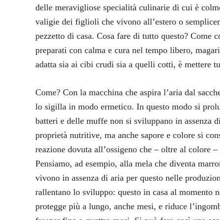
delle meravigliose specialità culinarie di cui è c
valigie dei figlioli che vivono all’estero o semplice
pezzetto di casa. Cosa fare di tutto questo? Come co
preparati con calma e cura nel tempo libero, magar
adatta sia ai cibi crudi sia a quelli cotti, è mettere t
Come? Con la macchina che aspira l’aria dal sacchet
lo sigilla in modo ermetico. In questo modo si prol
batteri e delle muffe non si sviluppano in assenza d
proprietà nutritive, ma anche sapore e colore si co
reazione dovuta all’ossigeno che – oltre al colore – 
Pensiamo, ad esempio, alla mela che diventa marrone 
vivono in assenza di aria per questo nelle produzion
rallentano lo sviluppo: questo in casa al momento n
protegge più a lungo, anche mesi, e riduce l’ingomb