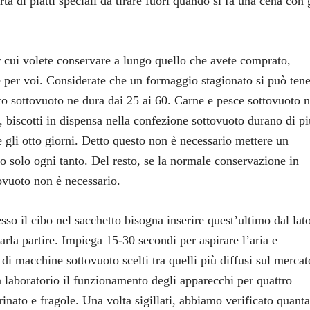
ta di piatti speciali da tirare fuori quando si fa una cena con 
per cui volete conservare a lungo quello che avete comprato,
 per voi. Considerate che un formaggio stagionato si può ten
to sottovuoto ne dura dai 25 ai 60. Carne e pesce sottovuoto n
i, biscotti in dispensa nella confezione sottovuoto durano di pi
e gli otto giorni. Detto questo non è necessario mettere un
lo solo ogni tanto. Del resto, se la normale conservazione in
tovuoto non è necessario.
so il cibo nel sacchetto bisogna inserire quest’ultimo dal lat
arla partire. Impiega 15-30 secondi per aspirare l’aria e
i macchine sottovuoto scelti tra quelli più diffusi sul mercat
 laboratorio il funzionamento degli apparecchi per quattro
nato e fragole. Una volta sigillati, abbiamo verificato quanta