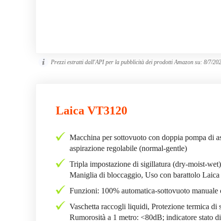
Prezzi estratti dall'API per la pubblicità dei prodotti Amazon su:
8/7/20
Laica VT3120
Macchina per sottovuoto con doppia pompa di asp
aspirazione regolabile (normal-gentle)
Tripla impostazione di sigillatura (dry-moist-wet)
Maniglia di bloccaggio, Uso con barattolo Laic
Funzioni: 100% automatica-sottovuoto manuale e 
Vaschetta raccogli liquidi, Protezione termica d
Rumorosità a 1 metro: <80dB; indicatore stato 