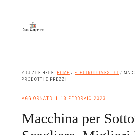
Skip
Skip
to
to
main
primary
content
sidebar
YOU ARE HERE:
HOME
/
ELETTRODOMESTICI
/
MACC
PRODOTTI E PREZZI
AGGIORNATO IL
18 FEBBRAIO 2023
Macchina per Sott